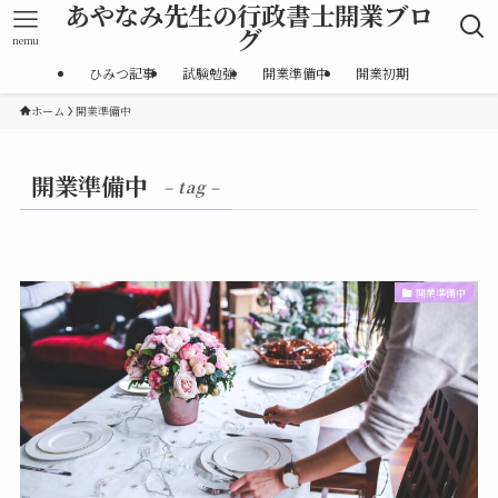
あやなみ先生の行政書士開業ブロ
グ
nemu
ひみつ記事
試験勉強
開業準備中
開業初期
ホーム
開業準備中
開業準備中
– tag –
開業準備中