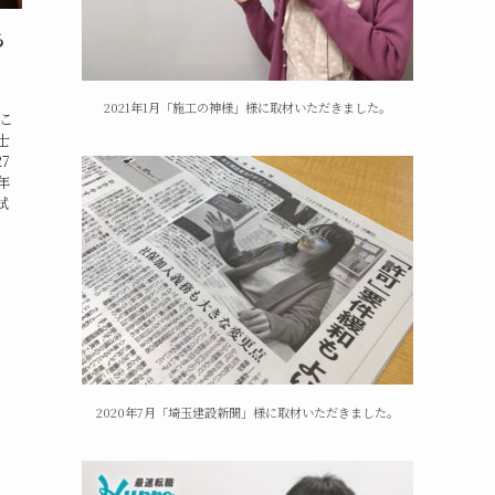
る
2021年1月「施工の神様」様に取材いただきました。
年こ
士
7
年
試
2020年7月「埼玉建設新聞」様に取材いただきました。