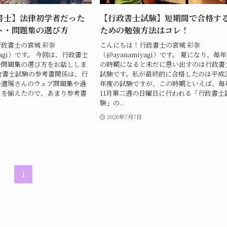
書士】法律初学者だった
【行政書士試験】短期間で合格す
ト・問題集の選び方
ための勉強方法はコレ！
政書士の宮城 彩奈
こんにちは！行政書士の宮城 彩奈
iyagi）です。 今回は、行政書士
（@ayanamiyagi）です。 夏になり、毎
や問題集の選び方をお話ししま
の時期になると未だに思い出すのは行政書
政書士試験の参考書関係は、行
試験です。私が最終的に合格したのは平成2
格道場さんのウェブ問題集や過
年度の試験ですが、この時期といえば、毎
トを揃えたので、あまり参考書
11月第二週の日曜日に行われる「行政書士
験」の...
日
2020年7月7日
1