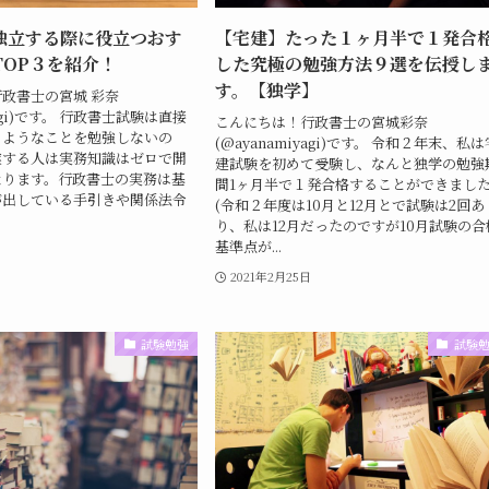
独立する際に役立つおす
【宅建】たった１ヶ月半で１発合
TOP３を紹介！
した究極の勉強方法９選を伝授し
す。【独学】
政書士の宮城 彩奈
yagi)です。 行政書士試験は直接
こんにちは！行政書士の宮城彩奈
るようなことを勉強しないの
(@ayanamiyagi)です。 令和２年末、私は
業する人は実務知識はゼロで開
建試験を初めて受験し、なんと独学の勉強
なります。行政書士の実務は基
間1ヶ月半で１発合格することができまし
が出している手引きや関係法令
(令和２年度は10月と12月とで試験は2回あ
り、私は12月だったのですが10月試験の合
基準点が...
2021年2月25日
試験勉強
試験