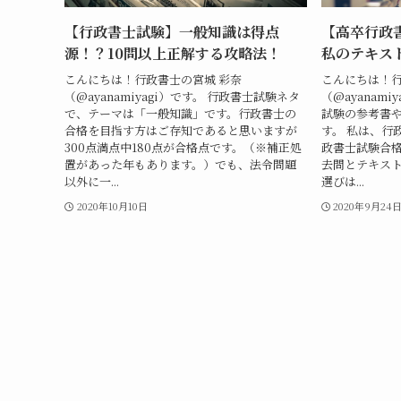
【行政書士試験】一般知識は得点
【高卒行政
源！？10問以上正解する攻略法！
私のテキス
こんにちは！行政書士の宮城 彩奈
こんにちは！行
（@ayanamiyagi）です。 行政書士試験ネタ
（@ayanam
で、テーマは「一般知識」です。行政書士の
試験の参考書
合格を目指す方はご存知であると思いますが
す。 私は、行
300点満点中180点が合格点です。（※補正処
政書士試験合
置があった年もあります。）でも、法令問題
去問とテキス
以外に一...
選びは...
2020年10月10日
2020年9月24