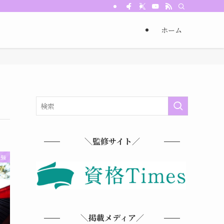
ホーム
＼監修サイト／
勉強
＼掲載メディア／