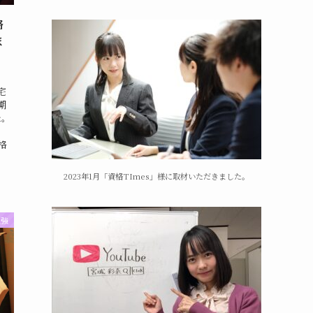
格
ま
宅
期
た。
格
2023年1月「資格TImes」様に取材いただきました。
勉強