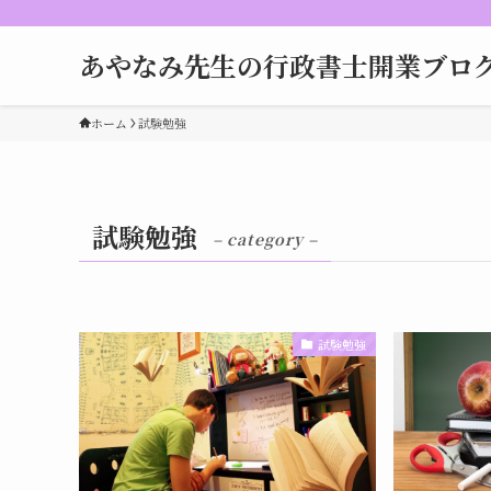
あやなみ先生の行政書士開業ブロ
ホーム
試験勉強
試験勉強
– category –
試験勉強