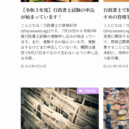
【令和３年度】行政書士試験の申込
行政書士で
が始まっています！
すめの資格
こんにちは！行政書士の宮城彩奈
こんにちは！行
(@ayanamiyagi)です。 7月26日から令和3年
(@ayanami
度行政書士試験の受験申し込みが始まってい
実務に関係す
ます。まだ、受験するか悩んでいる方、受験
で、即独立開
はするけどまだ申込していない方、期限は最
業することに
長で8月27日までなので忘れないように申し込
本的に、役所
み手続...
で許可要...
2021年8月16日
2021年3月30日
試験勉強